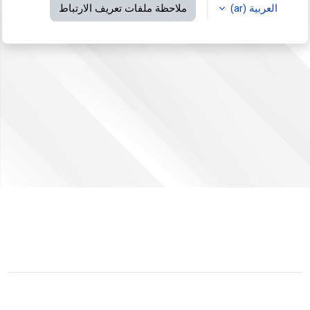
العربية ‎(ar)‎
ملاحظة ملفات تعريف الارتباط
لم يتم دخولك.
ملخص الاحتفاظ بالبيانات
التبديل إلى القالب القياسي
مشغل بواسطة
مودل